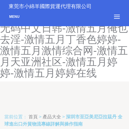
激情文学亚洲-激情无码视
東莞市小綿羊國際貨運代理有限公司
频-激情无码淫妻大码-激情
MENU
无码中文日韩-激情五月俺也
去淫-激情五月丁香色婷婷-
激情五月激情综合网-激情五
月天亚洲社区-激情五月婷
婷-激情五月婷婷在线
當前位置：
首頁
>
產品大全
>
深圳市至亞美尼亞拉茲丹 全
球進出口外貿物流專線詳解與操作指南