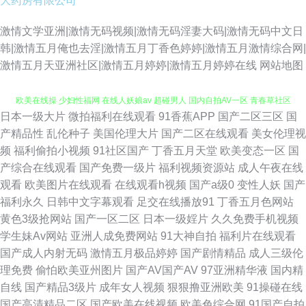
大药房有限公司
激情文学亚洲|激情无码视频|激情无码淫妻大码|激情无码中文日
韩|激情五月俺也去淫|激情五月丁香色婷婷|激情五月激情综合网|
激情五月天亚洲社区|激情五月婷婷|激情五月婷婷在线
网站地图
日本一级大片
微拍福利在线观看
91香蕉APP
国产二区三区
国
男人社av 后入大屁股 AV福利页 国产不卡啪啪啪 黄色A片网址 美女午夜影院
产精品性
乱伦种子
美国伦理大片
国产二区在线观看
美女伦理视
频
福利偷拍小视频
91社区国产
丁香五月天堂
欧美变态一区
国
欧美在线操 少妇性福网 在线人妖娘av 超碰男人 国内自拍AV一区 青春草社区
产综合在线观看
国产免费一级片
福利视频资源站
成人午夜在线
观看
欧美图片在线观看
在线观看h视频
国产a级0
变性人妖
国产
伊人操久久 俺去也欧洲综合 九九热色 日韩女优无码a 91免费在线看 超碰快
福利永久
日韩中文字幕观看
足交在线播放91
丁香五月色网站
黄色3级抢网站
国产一区二区
日本一级婬片
久久免费手机视频
爱 久久影视新址 五月大香蕉网站 91蜜臀人妻 超碰人人自拍 狠狠久久精品
学生妹Av网站
亚洲人成免费网站
91大神自拍
福利片在线观看
国产成人内射无码
激情五月极品婷婷
国产剧情精品
成人三级伦
免费三级欧韩 亚洲成网站 国产精品精品 欧美精品性爱 欧美残虐另类网站
理免费
偷怕欧美亚州图片
国产AV国产AV
97亚洲精华液
国内精
自线
国产精品3级片
成年女人视频
狠狠撸亚洲欧美
91操碰在线
www国产中文 东方色图 老司机副利院 91AV欧美 超碰AV夜夜操 国内草逼中
国产高清精品二区
国产欧美在线视频
欧美色综合网
91国产自拍