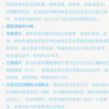
協助準備全套貿易單據（商業發票、裝箱單、原產地證等）
至關重要的是，必須提前明確貨物是否符合亞美尼亞進口標
準，并備妥相關認證（如 GOST 或亞美尼亞國家認證）。
國際運輸與中轉
：
海運模式
：通常從深圳鹽田或蛇口港啟運，穿越印度洋、紅
海，經地中海抵達黑海沿岸的格魯吉亞波季港或俄羅斯新羅
斯克港，隨后通過卡車陸運，穿越格魯吉亞-亞美尼亞邊境，
終送達拉茲丹。全程約25-40天。
空運模式
：從深圳寶安國際機場空運至亞美尼亞茲瓦爾特諾
國際機場（EVN），再通過本地卡車短途配送至拉茲丹。適
高價值、急需貨物，時效約為5-10天。
亞美尼亞清關與末端配送
：貨物抵達亞美尼亞后，由當地合
的清關代理處理進口報關、支付關稅與增值稅（標準增值稅
為20%）。完成清關后，由本地物流車隊進行最后一公里配
送，直達拉茲丹的倉庫或指定地址。