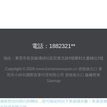
電話：1882321**
地址：東莞市長安鎮涌頭社區宏業北路9號榮利大廈鋪位2號
Copyright © 2026
www.tiantanwenquan.cn
貨物進出口
東
莞市小綿羊國際貨運代理有限公司
貨物進出口
版權所有
Sitemap
感谢您访问我们的网站，您可能还对以下资源感兴趣：本溪迸揪