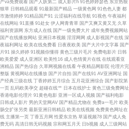
产va免费观看
国产人妖第二
成人影片h
91色婷婷瑟色
东京热狠
狠草
日韩精品观看
91最新国产精品
一级黄色网
91色色人妻
都
偷拍视频网站 精品挑选伊人国产 婷婷精品国产一区 91永久在线免费 精品在
市激情婷婷
91精品国产91
云涩福利在线导航
91视色
午夜福利
在线网站
91直播
91处女
伊人网青青草
国产又爽又黄又无
久草
线视频 日本久久香蕉 影音先锋91伪娘 www久久人妻 免费视频福利导航 午
福利资源网
东方成人在线
国产一级免费大片
成年免费视频网站
国产在线播放网站
亚洲日本视频
淫淫网网
成人影视国产在线
深
夜福利Av网 草逼视频免费看 欧美在线视频aa 亚洲成人淫网站 avtt久久天堂
夜福利网址
欧美在线免费看
日夜夜欧美
国产大片中文字幕
国产
片91
操久婷婷
91视频你懂得
黄色三级片毛片
免费电影片
日韩
国产同事高潮视频 青娱乐91视频 超碰人人在线观看 欧洲精品自线 91超碰伊
欧美爱爱
成人亚洲区
欧美性16
成人色情黄片在线
在线观看亚
洲精品
国产热综合
久草网视频在线看
午夜精品网影院
伦理片完
人在线 成人免费频道 麻豆午夜福利影院 天堂网AV手机版 91香蕉视频 久草
整版
黄视网站在线播放
国产片自拍
国产在线91
AV亚洲网址
国
产经典三级在线
丁香婷婷五月综合
五月花亚洲综合
国产影院第
二飞 丝袜美尻人妻偷拍 国产三级片在线观 先锋资源成人av 国产传媒91视频
一页
乱码欧美孕交
超碰在线艹
日本在线护士
黄色三级免费网址
香港电影伦理片
91黄色电影
亚洲一区成人视频
国产福利电影
欧美成人精品 91精品国产丝袜 成人日韩av网站 久久伊人一区 丝袜玉足射 亚
日韩成人影片
男的天堂网AV
国产精品尤物在
免费a一毛片
欧美
肠交扩张另类
最新亚洲日韩精品
欧美在线视频
免费黄色网址在
洲天天影色 www91高清 蜜桃九九 久久婷婷香蕉影音 91大神最新地址 东京
线
主播第一页
丁香五月网
性爱东京热
草逼视频78
国产成人免
费无码
高清日韩无码视频
宗和网五月天
日b视频
成人三级网站
热亚洲色图 欧美3WWW 五月婷色欲 AV导航网址 先锋在线资源 五月天激情