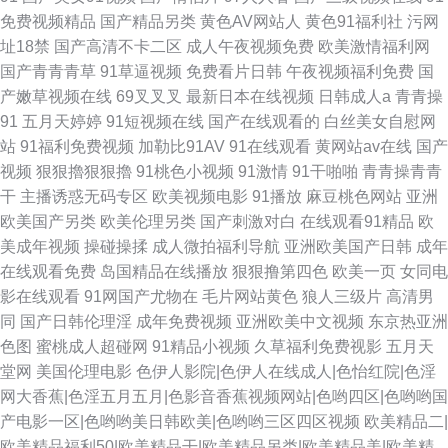
免费视频精品
国产精品另类
黄色AV网站人
黄色91福利社
污网
址18禁
国产高清不卡二区
成人午夜视频免费
欧美激情福利网
国产青青青草
91草逼视频
免费看片日韩
午夜视频福利免费
国
产嫩草视频在线
69叉叉叉
最新日本在线视频
日韩成人a
青青操
91
五月天婷婷
91短视频在线
国产在线观看的
白丝美女自慰网
站
91福利免费视频
加勒比91AV
91在线观看
黄网站av在线
国产
视频
狠狠擼狠狠擼
91桃色小视频
91激情
91干啪啪
青青操青青
干
主播诱惑无码专区
欧美视频电影
91播放
麻豆桃色网站
亚洲
欧美国产另类
欧美伦理另类
国产刺激对白
在线观看91精品
欧
美成年视频
操碰操揉
成人微拍福利导航
亚洲欧美国产日韩
成年
在线观看免费
岛国精品在线播放
狠狠撸第四色
欧美一页
女同电
影在线观看
91网国产尤物在
毛片网站黄色
狼人三级片
高清男
同
国产日韩伦理淫
成年免费视频
亚洲欧美中文视频
东京热亚洲
色图
蜜桃成人超碰网
91精品小视频
久草福利免费视影
五月天
堂网
美国伦理电影
色伊人影院|色伊人在线成人|色怡红院|色淫
网大香蕉|色淫五月五月|色影音香蕉视频网站|色哟四区|色哟哟国
产电影一区|色哟哟美日韩欧美|色哟哟三区四区视频
欧美精品二|
欧美精品福利50|欧美精品干|欧美精品另类|欧美精品美|欧美精