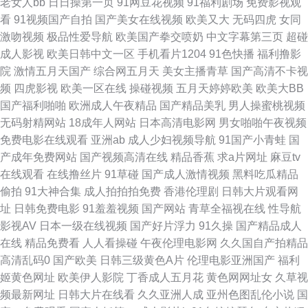
老女人bb
日日操第一页
91网豆花视频
91福利剧场
免费影视观
看
91视频国产自拍
国产美女在线视频
欧美又大
无码四虎
女同
发布页 日本阿v视频 麻豆传媒18 一区一区精华液 AV女人天堂影院 玖玖91网
激吻视频
极品性爱导航
欧美国产拳交喷奶
中文字幕第三页
超碰
成人影视
欧美日韩中文一区
手机看片1204
91色快播
福利撸影
站 午夜l司机剧场 91偷拍在线观看 91污秽视频 国产成人自拍网 日韩欧美一
院
激情五月天国产
综合网五月天
美女主播青草
国产高清不卡视
频
四虎影视
欧美一区在线
操碰视频
五月天婷婷欧美
欧美大BB
道 韩国av理论午夜 影音先锋亚洲色图 操逼网123 韩日一本 伊人春色成人 91
国产福利啪啪
欧洲成人午夜精品
国产精品美乳
男人操蜜桃视频
无码射精网站
18成年人网站
日本高清电影网
男女啪啪午夜视频
综合视频 国产毛片AA 青青成人AV网 91传媒网页播放 美女网站色18禁 午夜
免费电影在线观看
亚洲ab
成人少妇视频导航
91国产小青蛙
国
产成年免费网站
国产视频高清在线
精品香蕉
求a片网址
麻豆tv
在线视频 国产精品天天干 日本成人三级 亚洲四本道 91网黄 韩国三级A片 日
在线观看
在线撸丝片
91草碰
国产成人激情视频
黑料吃瓜精品
偷拍
91大神合集
成人拍拍拍免费
香港伦理剧
日韩大片观看网
韩日日操 91每日大赛 91视频在线免费 国产欧美日韩另类 欧美变态另类在线
址
日韩免费电影
91羞羞视频
国产网站
青草全福视在线
性导航
影视AV
日本一级在线视频
国产好片浮力
91久操
国产精品成人
日本欧美视频 亚洲天天射综合 AV免费在线观看 成人無碼視頻 国产女a 午夜
在线
精品免费看
人人看操碰
午夜伦理电影网
久久国自产拍精品
高清乱码0
国产欧美
日韩三级黄色A片
伦理电影亚洲国产
福利
伦理电影 麻豆不打烊AV 91怕怕 91性情 变态另类国产精品 午夜福利在线影
姬黄色网址
欧美伊人影院
丁香成人五月花
黄色网网址女
久草视
频最新网址
日韩大片在线看
久久亚洲人成
亚州色图乱伦小说
国
院 国产56区 激情肏屄一三四区 另类国模专区 性综合网 免费欧美A片视频 91