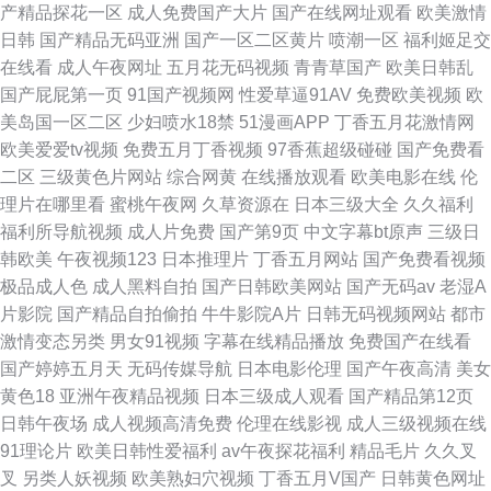
产精品探花一区
成人免费国产大片
国产在线网址观看
欧美激情
日韩
国产精品无码亚洲
国产一区二区黄片
喷潮一区
福利姬足交
在线看
成人午夜网址
五月花无码视频
青青草国产
欧美日韩乱
国产屁屁第一页
91国产视频网
性爱草逼91AV
免费欧美视频
欧
美岛国一区二区
少妇喷水18禁
51漫画APP
丁香五月花激情网
欧美爱爱tv视频
免费五月丁香视频
97香蕉超级碰碰
国产免费看
二区
三级黄色片网站
综合网黄
在线播放观看
欧美电影在线
伦
理片在哪里看
蜜桃午夜网
久草资源在
日本三级大全
久久福利
福利所导航视频
成人片免费
国产第9页
中文字幕bt原声
三级日
韩欧美
午夜视频123
日本推理片
丁香五月网站
国产免费看视频
极品成人色
成人黑料自拍
国产日韩欧美网站
国产无码av
老湿A
片影院
国产精品自拍偷拍
牛牛影院A片
日韩无码视频网站
都市
激情变态另类
男女91视频
字幕在线精品播放
免费国产在线看
国产婷婷五月天
无码传媒导航
日本电影伦理
国产午夜高清
美女
黄色18
亚洲午夜精品视频
日本三级成人观看
国产精品第12页
日韩午夜场
成人视频高清免费
伦理在线影视
成人三级视频在线
91理论片
欧美日韩性爱福利
av午夜探花福利
精品毛片
久久叉
叉
另类人妖视频
欧美熟妇穴视频
丁香五月V国产
日韩黄色网址