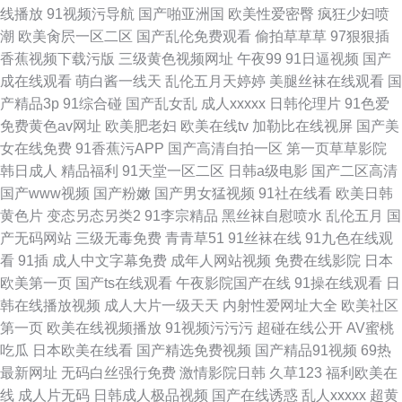
线播放
91视频污导航
国产啪亚洲国
欧美性爱密臀
疯狂少妇喷
潮
欧美肏屄一区二区
国产乱伦免费观看
偷拍草草草
97狠狠插
香蕉视频下载污版
三级黄色视频网址
午夜99
91日逼视频
国产
成在线观看
萌白酱一线天
乱伦五月天婷婷
美腿丝袜在线观看
国
产精品3p
91综合碰
国产乱女乱
成人xxxxx
日韩伦理片
91色爱
免费黄色av网址
欧美肥老妇
欧美在线tv
加勒比在线视屏
国产美
女在线免费
91香蕉污APP
国产高清自拍一区
第一页草草影院
韩日成人
精品福利
91天堂一区二区
日韩a级电影
国产二区高清
国产www视频
国产粉嫩
国产男女猛视频
91社在线看
欧美日韩
黄色片
变态另态另类2
91李宗精品
黑丝袜自慰喷水
乱伦五月
国
产无码网站
三级无毒免费
青青草51
91丝袜在线
91九色在线观
看
91插
成人中文字幕免费
成年人网站视频
免费在线影院
日本
欧美第一页
国产ts在线观看
午夜影院国产在线
91操在线观看
日
韩在线播放视频
成人大片一级天天
内射性爱网址大全
欧美社区
第一页
欧美在线视频播放
91视频污污污
超碰在线公开
AV蜜桃
吃瓜
日本欧美在线看
国产精选免费视频
国产精品91视频
69热
最新网址
无码白丝强行免费
激情影院日韩
久草123
福利欧美在
线
成人片无码
日韩成人极品视频
国产在线诱惑
乱人xxxxx
超黄