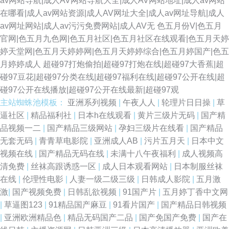
av网站导航|成人AV网站导航大全|成人AV网站地址|成人av网站
在哪看|成人av网站资源|成人AV网址大全|成人av网址导航|成人
av网址网站|成人av污污免费网站|成人AV无
色五月份V|色五月
官网|色五月九色网|色五月社区|色五月社区在线观看|色五月天婷
婷天堂网|色五月天婷婷网|色五月天婷婷综合|色五月婷国产|色五
月婷婷成人
超碰97打炮偷拍|超碰97打炮在线|超碰97大香蕉|超
碰97豆花|超碰97分类在线|超碰97福利在线|超碰97公开在线|超
碰97公开在线播放|超碰97公开在线最新|超碰97观
主站蜘蛛池模板：
亚洲系列视频
|
午夜人人
|
轮理片日日操
|
草
逼社区
|
精品福利社
|
日本h在线观看
|
黄片三级片无码
|
国产精
品视频一二
|
国产精品三级网站
|
孕妇三级片在线看
|
国产精品
无套无码
|
青青草电影院
|
亚洲成人AB
|
污片五月天
|
日本中文
视频在线
|
国产精品无码在线
|
未满十八午夜福利
|
成人视频高
清免费
|
丝袜高跟诱惑一区
|
成人日本观看网站
|
日本制服丝袜
在线
|
伦理性电影
|
人妻一级二级三级
|
日韩成人影院
|
五月激
激
|
国产视频免费
|
日韩乱欲视频
|
91国产片
|
五月婷丁香中文网
|
草逼图123
|
91精品国产麻豆
|
91看片国产
|
国产精品日韩视频
|
亚洲欧洲精品色
|
精品无码国产二品
|
国产免国产免费
|
国产在