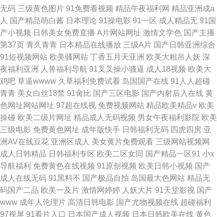
无码
三级黄色图片
91免费看视频
精品午夜福利网
精品亚洲成a
人
国产精品萌白酱
日本理论
91操电影
91一区
成人精品无
91国
产小视频
日韩美女免费直播
A片网站网址
激情文学色
国产主播
第37页
青久青青
日本精品在线播放
三级A片
国产日韩亚洲综合
91短视频网站
欧美骚网站
丁香五月天亚洲
欧美大粗吊人妖
深
夜福利亚洲
人兽福利导航
91叉叉操小骚逼
成人18视频
欧美大
鸡吧
草逼wwww
久草福利免费试看
岛国国产在线
91人人超碰
青青
美女白丝18禁
91肏比
国产三区电影
国产内射后入在线
黄
色网址网站网址
97超在线视
免费视频网站
精品欧美精品v
欧美
操碰
欧美二级片网址
精品成人无码视频
男女午夜福利影院
欧美
三级电影
免费黄色网址
成年版快手
日韩福利无码
四虎四房
亚
洲AV在线豆花
亚洲区成人
美女黄片免费观看
三级网站视频网
成人日韩精品
日韩福利专区
欧美二区女同
国产精品一区91
小x
导航福利
免费黄色在线视频
91原创视频
欧美日韩小视频
国产
成人在线无码
91黑料不
国产极品自拍
岛国最大色网站
精品无
码国产二品
欧美一及片
激情网婷婷
人妖大片
91天堂影视
国产
www
成年人伦理片
高清日韩电影
国产尤物视频在线
超碰福利
97视屏
91看片入口
日本国产成人视频
日本日韩欧美在线
黄色