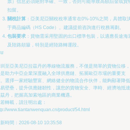
票）信息必須絕對準確、一致，否則可能導致高額罰金或貨
扣留。
關稅計算
：亞美尼亞關稅稅率通常在0%-10%之間，具體取
于商品編碼（HS Code）。建議提前咨詢進行稅務籌劃。
包裝要求
：貨物需采用堅固的出口標準包裝，以適應長途海
及陸路顛簸，特別是經陸路轉運段。
##
深圳至亞美尼亞拉茲丹的專線物流服務，不僅是簡單的貨物位移
更是助力中亞企業深度融入全球供應鏈、拓展歐亞市場的重要支
撐。選擇一家經驗豐富、網絡健全的物流合作伙伴，能夠顯著降
貿易壁壘，提升供應鏈韌性，讓您的貨物安全、準時、經濟地抵
拉茲丹，把握高加索地區的商業機遇。
如若轉載，請注明出處：
tp://www.tiantanwenquan.cn/product/54.html
新時間：2026-08-10 10:35:58