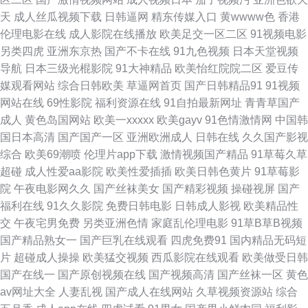
天
成人丝瓜视频下载
日韩逼网
精东传媒入口
黄wwww色
香港
高清播放一区二区 黑丝自慰 欧美精品乱 日韩精品国产精品 韩国不卡视频 豆
伦理电影在线
成人影院在线播放
欧美足交一区二区
91视频电影
另类四虎
亚洲东京热
国产不卡在线
91九色视频
日本天堂视频
花18在线网页 欧美AA视频 深夜干B软件 91你懂的在线 九一黄色免费网站 日
导航
日本三级光棍影院
91大神精品
欧美怡红院院二区
爱豆传
媒观看网站
综合日韩欧美
草逼网首页
国产日韩精品91
91视频
日操B 在线青青草av 97超碰热线 国产v网站 久久綜合很很很 欧美美逼 丝袜
网站在线
69性影院
福利资源在线
91自拍最新网址
青青草国产
成人
黄色岛国网站
欧美一xxxxx
欧美gayv
91色情激情网
中国韩
AV影院 亚洲情侣自拍91 超碰自拍网站 精品久久伊人超碰 欧美肏屄视频 日
国日本高清
国产国产一区
亚洲欧洲成人
日韩在线
久久国产影视
综合
欧美69潮喷
伦理片app下载
激情视频国产精品
91草莓久草
本三极黄色影院 成人AV精品 久草免费福利站 欧美恋足福利 日韩e级免费 午
超碰
成人性爱aa影院
欧美性爱插插
欧美日韩色黄片
91草莓影
院
午夜电影网久久
国产丝袜美女
国产精彩视频
操碰视屏
国产
夜无码 99超碰总站 国产一区二区久久 青青操影院 熟女久草 亚洲欧洲另类
福利在线
91久久影院
免费日韩电影
日韩成人影视
欧美精品性
交
午夜宅男免费
另类亚洲色情
家庭乱伦理电影
91草B草B视频
东京热蜜桃网 韩国av无码观看 欧美另类极度 熟女后入 91人妻草 玖玖艹东京
国产精品熟女一
国产巨乳在线观看
四虎免费91
国内精品无码短
片
超碰成人操操
欧美猛交视频
西瓜影院在线观看
欧美做受日韩
日韩午夜福利av 亚洲艹视频 91色啦自拍 www我操欧美 久久草国产 日本色
国产在线一
国产原创视频在线
国产视频高清
国产丝袜一区
黄色
av网址大全
人妻乱视
国产成人在线网站
久草视频资源站
综合
婷婷 91官方视频网站 超碰9191 国产搡女人高潮 伊人福利导航 成人天堂蜜