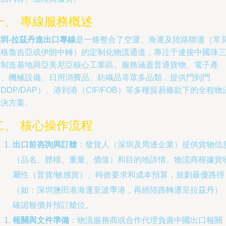
一、 專線服務概述
圳-拉茲丹進出口專線
是一條整合了空運、海運及陸路聯運（常
經格魯吉亞或伊朗中轉）的定制化物流通道，專注于連接中國珠
角制造基地與亞美尼亞核心工業區。服務涵蓋普通貨物、電子產
品、機械設備、日用消費品、紡織品等眾多品類，提供門到門
DDP/DAP）、港到港（CIF/FOB）等多種貿易條款下的全程物
解決方案。
二、 核心操作流程
出口前咨詢與訂艙
：發貨人（深圳及周邊企業）提供貨物信
（品名、體積、重量、價值）和目的地詳情。物流商根據貨
屬性（普貨/敏感貨）、時效要求和成本預算，規劃最優路徑
（如：深圳鹽田港海運至波季港，再經陸路轉運至拉茲丹）
確認報價并預訂艙位。
報關與文件準備
：物流服務商或合作代理負責中國出口報關