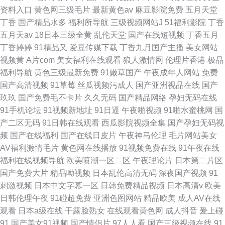
资料入口
黄色网三级毛片
最新黄色av
麻豆影院免费
五月天堂
丁香
国产精品水多
福利所导航
三级视频网站J
51福利影院
丁香
五月天av
18日本三级全黄
乱伦天堂
国产在线短视频
丁香五月
丁香婷婷
91精品又
爱豆传媒下载
丁香九月国产主播
美女网站
视频黄
A片com
美女福利在线观看
狼人激情网
伦理片香港
极品
福利导航
黄色三级最新免费
91嫩草国产
午夜成年人网站
免费
国产高清视频
91草莓
丝瓜视频污成人
国产亚洲视品在线
国产
玖玖
国产免费毛不卡片
久久无码
国产精品网络
孕妇无码在线
91手机论坛
91视频新地址
91日逼
午夜啪视频
91啪水蜜桃网
国
产二区无码
91日韩在线观看
西瓜影院视频全集
国产孕妇无码视
频
国产在线福利
国产在线日皮片
午夜神马伦理
毛片网站美女
AV福利激情毛片
黄色网在线播放
91视频免费在线
91午夜在线
福利在线视频导航
欧美喷潮一区二区
午夜理论片
日本第二片区
国产免费大片
精品呦视频
日本乱伦高清无码
深夜国产视频
91
刺激视频
日本中文字幕一区
日韩免费精品视频
日本高清v
欧美
日韩伦理午夜
91碰超免费
亚洲色图网站
精品欧美
成人AV在线
观看
日本a级在线
干露脸熟女
在线观看黄色网
成人抖音
爰上碰
91
国产美女91视频
国产情侣片
97人人看
国产三级视频在线
91