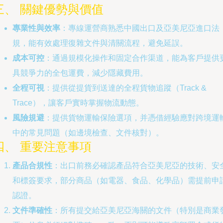
三、 關鍵優勢與價值
專業性與效率
：專線運營商熟悉中國出口及亞美尼亞進口法
規，能有效處理復雜文件與清關流程，避免延誤。
成本可控
：通過規模化操作和固定合作渠道，能為客戶提供
具競爭力的全包運費，減少隱藏費用。
全程可視
：提供從提貨到送達的全程貨物追蹤（Track &
Trace），讓客戶實時掌握物流動態。
風險規避
：提供貨物運輸保險選項，并憑借經驗應對跨境運
中的常見問題（如邊境檢查、文件核對）。
四、 重要注意事項
產品合規性
：出口前務必確認產品符合亞美尼亞的技術、安
和標簽要求，部分商品（如電器、食品、化學品）需提前申
認證。
文件準確性
：所有提交給亞美尼亞海關的文件（特別是商業