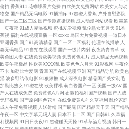
偷拍
香蕉911
花蝴蝶看片免费
白丝美女免费网站
欧美女人与动
文字幕 日本欧美另类 伪娘自慰网站 91a视频在线 97自拍视频 狠狠操导航 欧
物交
国产精品无码电影
91插插库
97超碰大香蕉
户外自慰影院
国产一区二区二区
国产偷窥盗摄视频
成人动漫网站观看
欧美第
美啊V 天天综合素质快播 午夜伦理精美A片 超碰激情 韩国avvv 蜜臀91 日韩
一页夜夜
91成人精品视频
蜜桃爱爱视频
乱伦熟女五月天
91香
蕉视
福利在线视频直播
一区xxxxx
岛国大片免费视频
一道日本
三级高清无码 天堂女优久久 91视频18 超碰在线欧美 韩国理论av电影 另类
亚洲香蕉
国产91高清精品
国产一区二区福利
伦理在线播放
人
妻无码精品
91自拍在线观看
国产一级片内射
夜夜骑青青草
欧
视频uu 欧美激eyy 先锋av影视导航 草莓视频网站18 久久草六月 欧美日韩国
美色图人妻
在线免费欧美视频
免费黄色毛片
成人精品无码视频
欧美午夜极品
性欧美ⅩⅩⅩⅩ乱
欧美色色六月天
91影视网
午夜伦
产综合 天堂Av电影官网 51黑料偷拍 超碰最新91大神 黄色片之午夜播放 人
不卡
加勒比性爱网
青草国产在线视频
亚洲国产精品导航
欧美色
淫
波多野结依电影
91狠狠撸
成人深夜电影
精品国产美女剃毛
妖自慰网站 午夜剧场老司机 波多野结衣一本道 国产精品97 欧洲成人ab 深夜
加勒比熟女
91碰在线
欧美裸模
萌白酱国产一区
美国一级AV
国
产人在线成免费
免费黄色A片网址
微拍福利国产视频
国产人成
福利院引导站 亚洲AV东方在线 AV综合资源 国产1区综合情色 欧美另类群交
无码视频
国产原创区色花堂
在线免费黄A片
久草福利
乱伦家庭
成人午夜免费视频
人妖射精
国产屁屁
国产精品天干天
国产精品
日韩影院五区 91入口黑丝 成人精品鲁一鲁 黑丝三级a片 欧美色网导航 日韩
午夜一区
中文字幕无码人妻
日本不卡二区
国产日韩91
久草福
利视频网
91日日夜夜91
超碰碰天天操
91草草酒店视频
韩日一
操操操 做爱网站91 黄色免费小电影 青青草综合在线 先锋影音熟女 91最新
区二区
国产激情视频网站
成人视频日本
茄子视频污
亚洲色欲天