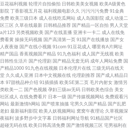
豆花福利视频
轮理片自拍偷拍
日韩欧美美女视频
欧美A级黄色
影院
丁香影视五月花
福利视频电影久久
污污污污免费
91金典
免费
欧美三级日本
成人在线吃瓜网站
成人岛国影院
成人动漫二
区三区
久草在线最新
日韩精品推荐
国产精品一区自拍
男人天堂
a片123
另类视频欧美
国产在线直播
亚洲卡一卡二
成人在线免
费看黄
操操无码视频
国产高清第一页
91国产在线播放
国产女
人夜夜做
国产在线小视频
91com
91豆花成人
哪里有A片网址
精产国品
香蕉视频国产精品
91九色福利
成人国产无线视
欧美
日韩性生活片
国产伦理剧
国产精品无套无码
成年人网站免费
国
产精品1000
91九色在线视频
日本伦理片在线
三级无码在线天
堂
久久成人亚洲
日本中文视频在线
伦理剧推荐
国产成人精品日
本
97甜桃品种介绍
91插插插
欧美SE第二页
毛片内射女
激情另
类欧美一二
国产色视频
孕妇三级av无码
日韩欧美色综合
美女
社区成人
在线免费看片
日本一级
国产传媒视频网站
免费观看污
网站
最新激情h网站
国产喷浆抽搐
宅男久久国产精品
国产乱肥
老妇
最新福利影院
欧美人妖视频网站
窝窝午夜理论
久草视频深
夜福利
波多野步中文字幕
日韩福利网址导航
91精品国产社区
超碰无码在线
欧美日韩高清免费
国产激情视频三区
宅男福利在