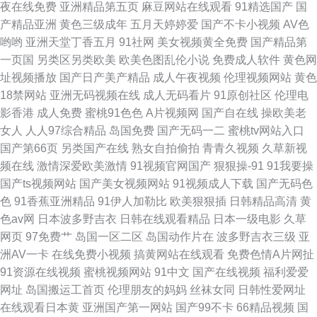
夜在线免费
亚洲精品第五页
麻豆网站在线观看
91精选国产
国
产精品亚洲
黄色三级成年
五月天婷婷爱
国产不卡小视频
AV色
哟哟
亚洲天堂丁香五月
91社网
美女视频黄全免费
国产精品第
一页国
另类区另类欧美
欧美色图乱伦小说
免费成人软件
黄色网
址视频播放
国产日产美产精品
成人午夜视频
伦理视频网站
黄色
18禁网站
亚洲无码视频在线
成人无码看片
91原创社区
伦理电
影香港
成人免费
蜜桃91色色
A片视频网
国产自在线
操欧美老
女人
人人97综合精品
岛国免费
国产无码一二
蜜桃tv网站入口
国产第66页
另类国产在线
熟女自拍偷拍
青青久视频
久草新视
频在线
激情深爱欧美激情
91视频官网国产
狠狠操-91
91我要操
国产ts视频网站
国产美女视频网站
91视频成人下载
国产无码色
色
91香蕉亚洲精品
91伊人加勒比
欧美狠狠插
日韩精品高清
黄
色av网
日本波多野吉衣
日韩在线观看精品
日本一级电影
久草
网页
97免费艹
岛国一区二区
岛国动作片在
波多野吉衣三级
亚
洲AV一卡
在线免费小视频
搞黄网站在线观看
免费色情A片网扯
91资源在线视频
蜜桃视频网站
91中文
国产在线视频
福利爱爱
网址
岛国搬运工首页
伦理朋友的妈妈
丝袜女同
日韩性爱网址
在线观看日本黄
亚洲国产第一网站
国产99不卡
66精品视频
国