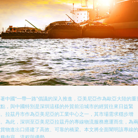
隨著中國“一帶一路”倡議的深入推進，亞美尼亞作為歐亞大陸的重
節點，與中國特別是深圳這樣的外貿前沿城市的經貿往來日益緊
密。拉茲丹市作為亞美尼亞的工業中心之一，其市場需求穩步增
長。為此，深圳至亞美尼亞拉茲丹的專線物流服務應運而生，為
地貨物進出口搭建了高效、可靠的橋梁。本文將全面闡明該專線
服務內容、流程與優勢。