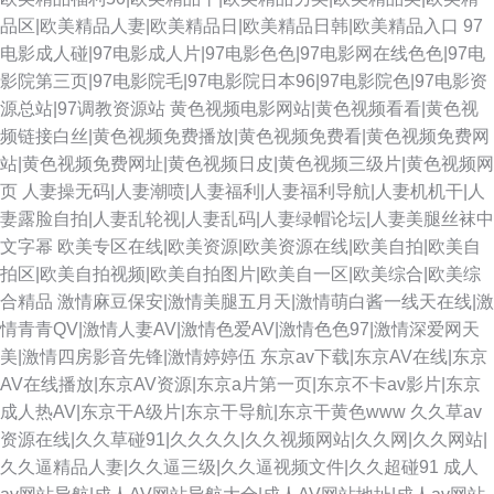
品区|欧美精品人妻|欧美精品日|欧美精品日韩|欧美精品入口
97
电影成人碰|97电影成人片|97电影色色|97电影网在线色色|97电
影院第三页|97电影院毛|97电影院日本96|97电影院色|97电影资
源总站|97调教资源站
黄色视频电影网站|黄色视频看看|黄色视
频链接白丝|黄色视频免费播放|黄色视频免费看|黄色视频免费网
站|黄色视频免费网址|黄色视频日皮|黄色视频三级片|黄色视频网
页
人妻操无码|人妻潮喷|人妻福利|人妻福利导航|人妻机机干|人
妻露脸自拍|人妻乱轮视|人妻乱码|人妻绿帽论坛|人妻美腿丝袜中
文字幂
欧美专区在线|欧美资源|欧美资源在线|欧美自拍|欧美自
拍区|欧美自拍视频|欧美自拍图片|欧美自一区|欧美综合|欧美综
合精品
激情麻豆保安|激情美腿五月天|激情萌白酱一线天在线|激
情青青QV|激情人妻AV|激情色爱AV|激情色色97|激情深爱网天
美|激情四房影音先锋|激情婷婷伍
东京av下载|东京AV在线|东京
AV在线播放|东京AV资源|东京a片第一页|东京不卡av影片|东京
成人热AV|东京干A级片|东京干导航|东京干黄色www
久久草av
资源在线|久久草碰91|久久久久|久久视频网站|久久网|久久网站|
久久逼精品人妻|久久逼三级|久久逼视频文件|久久超碰91
成人