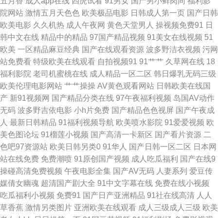
五月香
成人app在线
四虎试看
91男女
国产男小鲜肉同
福利影
院网站
激情五月天色色
欧美极品电影
日韩成人第一页
国产日韩
桃在线 黄涩91大片 男女91上 日本无码影院 AV网站入 国产在线xx 麻豆精品
欧美电影
久久机热
成人午夜网
黄色天堂男人
操视频免费91
日
韩中文在线
精品中的精品
97国产精品视频
91美女在线视频
51
123 日韩成人一本道 草笔免费视频 欧美性爱一区 av网站导航 国产成人天天
欧美
一区精品麻豆经典
国产在线观看资源
波多野洁衣视频
污网
站免费看
特级欧美在线观看
自拍视频91
91艹艹
久草网在线
18
操 福利所av 日韩中文三级 91操人视频 www干逼com 韩国三级大片 女同肛
福利影院
老司机蜜桃在线
成人精品一区二区
韩日爆乳无码三级
欧美伦理电影网站
艹艹操操
AV黄色观看网站
日韩欧美在线国
交综合网 91精品孕妇系列 东方四虎国产 久草福利资源站 人妖社区午夜剧场
产
新91视频网
国产精品分类在线
97午夜福利视频
岛国AV动作
无码
波多野吉依电影
小h片免费
国产精品色色视屏
国产午夜成
国产理论在线观看 人人操夜夜爽 91n免费在线 变态另类第4页 狠狠鲁无码网
人
最新日韩精品
91福利视频导航
欧美喷水影院
91爱爱视频
欧
美色图论坛
91榴莲小视频
国产高清一卡新区
国产看片资源
二
站 91大香蕉 AV撸撸网站 阿v免费在线观看 激情五月天社区 香蕉视频成人 传
色吧97资源站
欧美日韩另类0
91华人
国产日韩一区二区
日本网
站在线免费
免费潮喷
91原创国产视频
成人吃瓜福利
国产在线9
媒福利电影 国产精品一 免费黄色影视 在线91传媒 成人av伊人 激情文学天美
操碰高清免费视频
午夜电影全集
国产AV无码
人妻系列
爱豆传
媒倩女幽魂
超清国产剧大全
91中文字幕在线
免费在线小视频
蜜桃午夜福利院 伪娘自慰白丝 另类A片 午夜偷拍福利 91美女在线 91黑丝后
吃瓜福利小视频
免费91
国产日产亚洲精品
91社在线高清
人人
草香蕉
激情另类图片
亚洲欧美在线观看
成人三级成人三级
欧美
入 91熊猫视频 黄色仓库app 日本污网站 亚洲色图h网 97人人操人人 国产av