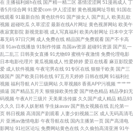
在
主播福利姬h在线
国产精一精二区
基情涩涩网
51漫画成人
丁
香5月综合网
91爱爱com
伊人涩涩射
黄色视频网址导航
91国在
黄色网 福利影院在线观看 亚洲色涩五月天 av天堂网址 另类春色 探花熟女
线观看
91最新自拍
黄色软件91
国产操女人
国产乱人
欧美乱欲
视频
超碰吃瓜
久草涩涩
最新在线A片网址
黄色视屏网站
欧美午
97骚资源 国产色又黄视频 少妇丰满av 青娱乐网亚洲av 91国内香蕉 免费观
夜寂寞影院
新视觉影视
成人写真福利
欧美内射网址
日本中文字
幕无码
97日穴网
成人免费在线
精品国产免费观看
国产不卡高
看日本 97人妻啪啪 国内精品第五页 亚洲丝袜天堂在线 大香蕉岛国片 欧美韩
清
91av在线播放
91制作传媒
岛国av资源
超碰91资源
国产乱一
乱二乱三
日韩美女直播
91尤物69
蜜桃午夜激情
免费伦理电影
爆操逼 91青娱乐超碰 欧洲色视频 97色色国产 海角社区91精品 日韩AV大桥
日本电影伦理片
黄瓜视频成人
性爱婷婷
爱豆在线看
麻豆影院爱
爱
成人软件视频
午夜宅男在线
91专区在线
狠狠干欧美
国产三
网站 91互操 国产在线理论片a 青娱乐超清精品 中文字幕久久精品 大香蕉在
级国产
国产欧美日韩在线
97五月天婷婷
日韩在线网
91福利社
视频
福利导航
A片三级网站
久草视频8
香蕉APP污视频
艹艹艹
九 91视频青青 日本色导航 51欧美色图 成人网在线播放
插逼
国产精品五月天
狠狠操欧美性爱
国产绝色精品
精品孕妇无
码视频
午夜A片三级片
天美果冻传媒
久久国产成人精品
精品93
久久久
日本人妖射精
学生妹avav
国产熟女视频在线
乱伦第一
页
韩日视频
高清国产剧观看
人妻少妇视频二区
成人无码高清毛
片
亚洲av激情电影
午夜导航在线
国内主播第一页
国产高清电
影网址
91社区论坛
免费网站黄色在线
久久偷拍高清亚洲
91午